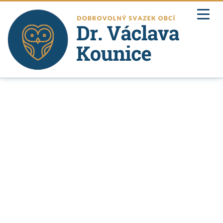
DOMŮ
O SVAZKOVÉ ŠKOLE
ÚŘEDNÍ DESKA
DOKUMENTY
ARCHITEKTONICKÁ SOUTĚŽ