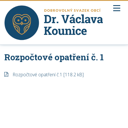
ZPĚT NA ÚŘEDNÍ DESKU
DOMŮ
Rozpočtové opatření č. 1
O SVAZKOVÉ ŠKOLE
Rozpočtové opatření č.1 [118.2 kB]
ÚŘEDNÍ DESKA
DOKUMENTY
ARCHITEKTONICKÁ SOUTĚŽ