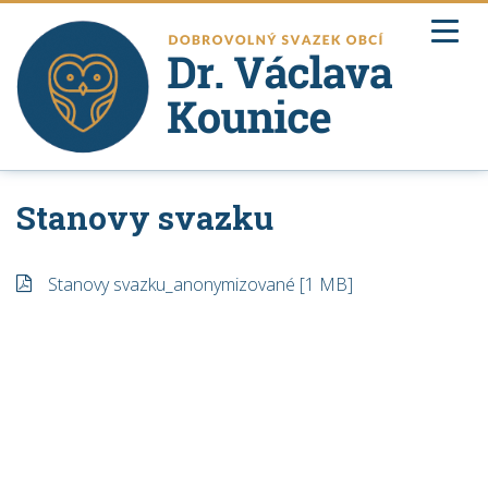
ZPĚT NA ÚŘEDNÍ DESKU
DOMŮ
Stanovy svazku
O SVAZKOVÉ ŠKOLE
Stanovy svazku_anonymizované [1 MB]
ÚŘEDNÍ DESKA
DOKUMENTY
ARCHITEKTONICKÁ SOUTĚŽ