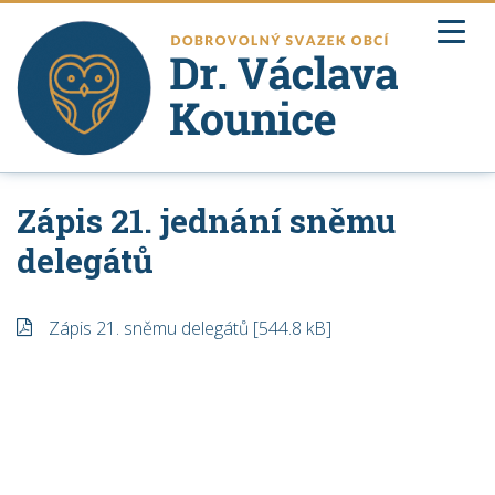
ZPĚT NA ÚŘEDNÍ DESKU
DOMŮ
Zápis 21. jednání sněmu
delegátů
O SVAZKOVÉ ŠKOLE
ÚŘEDNÍ DESKA
Zápis 21. sněmu delegátů [544.8 kB]
DOKUMENTY
ARCHITEKTONICKÁ SOUTĚŽ